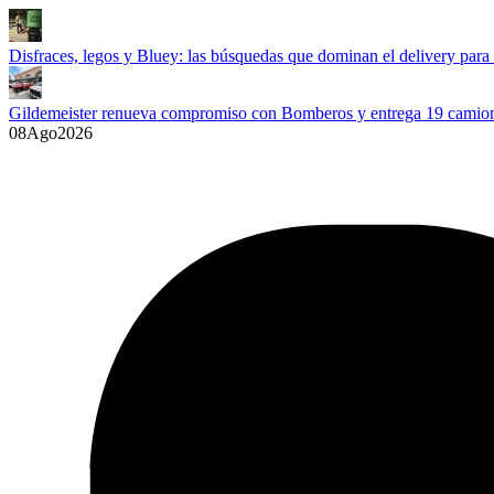
Disfraces, legos y Bluey: las búsquedas que dominan el delivery para
Gildemeister renueva compromiso con Bomberos y entrega 19 camione
08
Ago
2026