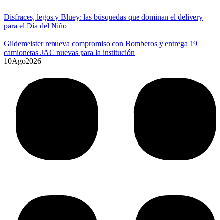
Disfraces, legos y Bluey: las búsquedas que dominan el delivery
para el Día del Niño
Gildemeister renueva compromiso con Bomberos y entrega 19
camionetas JAC nuevas para la institución
10
Ago
2026