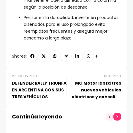
mantener el cuello alineado con la columna
según la posición de descanso.
Pensar en la durabilidad: invertir en productos
diseñados para el uso prolongado evita
reemplazos frecuentes y asegura mejor
descanso a largo plazo.
Shares:
PREVIOUS POST
NEXT POST
DEFENDER RALLY TRIUNFA
MG Motor lanza tres
EN ARGENTINA CON SUS
nuevos vehículos
TRES VEHÍCULOS
eléctricos y consolida
COMPLETANDO EL
su liderazgo en la
DESAFÍO RUTA 40
electromovilidad en
Continúa leyendo
Chile