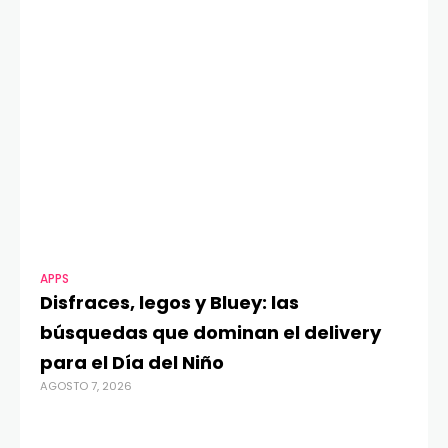
APPS
MO
Disfraces, legos y Bluey: las
G
búsquedas que dominan el delivery
c
para el Día del Niño
c
AGOSTO 7, 2026
in
AGO