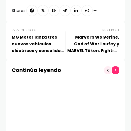
Shares:
PREVIOUS POST
NEXT POST
MG Motor lanza tres
Marvel’s Wolverine,
nuevos vehículos
God of War Laufey y
eléctricos y consolida
MARVEL Tōkon: Fighting
su liderazgo en la
Souls marcaron un
electromovilidad en
potente State of Play
Continúa leyendo
Chile
lleno de sorpresas