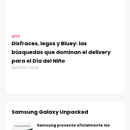
APPS
MO
Disfraces, legos y Bluey: las
G
búsquedas que dominan el delivery
c
para el Día del Niño
c
AGOSTO 7, 2026
in
AGO
Samsung Galaxy Unpacked
Samsung presenta oficialmente los