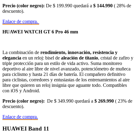
Precio (color negro):
De $ 199.990 quedará a
$ 144.990
( 28% de
descuento).
Enlace de compra.
HUAWEI WATCH GT 6 Pro 46 mm
La combinación de
rendimiento, innovación, resistencia y
elegancia
en un reloj: bisel de
aleación de titanio
, cristal de zafiro y
triple protección para un estilo de vida activo. Suma monitoreo
deportivo al aire libre de nivel avanzado, potenciómetro de muñeca
para ciclismo y hasta 21 días de batería. El compañero definitivo
para ciclistas, corredores y entusiastas de los entrenamientos al aire
libre que quieren un reloj insignia que aguante todo. Compatibles
con iOS y Android.
Precio (color negro):
De $ 349.990 quedará a
$ 269.990
( 23% de
descuento).
Enlace de compra.
HUAWEI Band 11