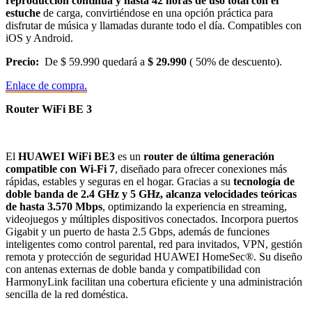
reproducción continua y hasta 42 horas de uso total con el
estuche
de carga, convirtiéndose en una opción práctica para
disfrutar de música y llamadas durante todo el día. Compatibles con
iOS y Android.
Precio:
De $ 59.990 quedará a
$ 29.990
( 50% de descuento).
Enlace de compra.
Router WiFi BE 3
El
HUAWEI WiFi BE3
es un
router de última generación
compatible con Wi-Fi 7
, diseñado para ofrecer conexiones más
rápidas, estables y seguras en el hogar. Gracias a su
tecnología de
doble banda de 2.4 GHz y 5 GHz, alcanza velocidades teóricas
de hasta 3.570 Mbps
, optimizando la experiencia en streaming,
videojuegos y múltiples dispositivos conectados. Incorpora puertos
Gigabit y un puerto de hasta 2.5 Gbps, además de funciones
inteligentes como control parental, red para invitados, VPN, gestión
remota y protección de seguridad HUAWEI HomeSec®. Su diseño
con antenas externas de doble banda y compatibilidad con
HarmonyLink facilitan una cobertura eficiente y una administración
sencilla de la red doméstica.