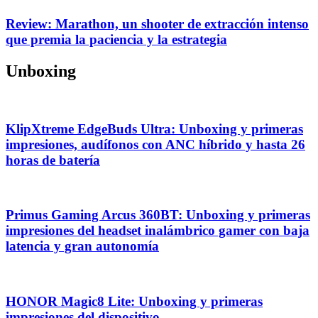
Review: Marathon, un shooter de extracción intenso
que premia la paciencia y la estrategia
Unboxing
KlipXtreme EdgeBuds Ultra: Unboxing y primeras
impresiones, audífonos con ANC híbrido y hasta 26
horas de batería
Primus Gaming Arcus 360BT: Unboxing y primeras
impresiones del headset inalámbrico gamer con baja
latencia y gran autonomía
HONOR Magic8 Lite: Unboxing y primeras
impresiones del dispositivo