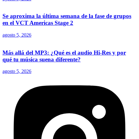
Se aproxima la última semana de la fase de grupos
en el VCT Americas Stage 2
agosto 5, 2026
Más allá del MP3: ¿Qué es el audio Hi-Res y por
qué tu música suena diferente?
agosto 5, 2026