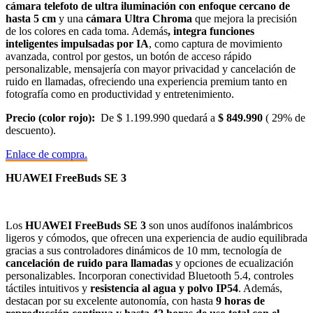
cámara telefoto de ultra iluminación con enfoque cercano de
hasta 5 cm
y una
cámara Ultra Chroma
que mejora la precisión
de los colores en cada toma. Además
, integra funciones
inteligentes impulsadas por IA
, como captura de movimiento
avanzada, control por gestos, un botón de acceso rápido
personalizable, mensajería con mayor privacidad y cancelación de
ruido en llamadas, ofreciendo una experiencia premium tanto en
fotografía como en productividad y entretenimiento.
Precio (color rojo):
De $ 1.199.990 quedará a
$ 849.990
( 29% de
descuento).
Enlace de compra.
HUAWEI FreeBuds SE 3
Los
HUAWEI FreeBuds SE 3
son unos audífonos inalámbricos
ligeros y cómodos, que ofrecen una experiencia de audio equilibrada
gracias a sus controladores dinámicos de 10 mm, tecnología de
cancelación de ruido para llamadas
y opciones de ecualización
personalizables. Incorporan conectividad Bluetooth 5.4, controles
táctiles intuitivos y
resistencia al agua y polvo IP54
. Además,
destacan por su excelente autonomía, con hasta
9 horas de