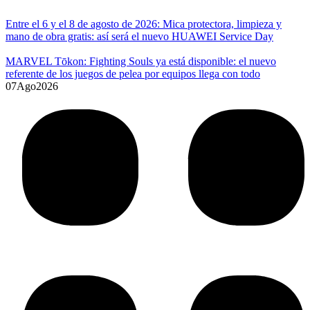
Entre el 6 y el 8 de agosto de 2026: Mica protectora, limpieza y
mano de obra gratis: así será el nuevo HUAWEI Service Day
MARVEL Tōkon: Fighting Souls ya está disponible: el nuevo
referente de los juegos de pelea por equipos llega con todo
07
Ago
2026