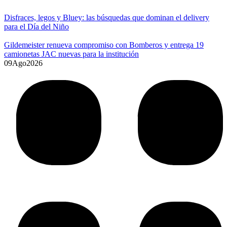
Disfraces, legos y Bluey: las búsquedas que dominan el delivery
para el Día del Niño
Gildemeister renueva compromiso con Bomberos y entrega 19
camionetas JAC nuevas para la institución
09
Ago
2026