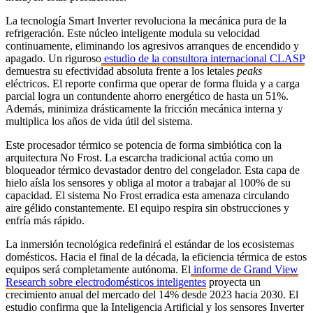
La tecnología Smart Inverter revoluciona la mecánica pura de la
refrigeración. Este núcleo inteligente modula su velocidad
continuamente, eliminando los agresivos arranques de encendido y
apagado. Un riguroso
estudio de la consultora internacional CLASP
demuestra su efectividad absoluta frente a los letales
peaks
eléctricos. El reporte confirma que operar de forma fluida y a carga
parcial logra un contundente ahorro energético de hasta un 51%.
Además, minimiza drásticamente la fricción mecánica interna y
multiplica los años de vida útil del sistema.
Este procesador térmico se potencia de forma simbiótica con la
arquitectura No Frost. La escarcha tradicional actúa como un
bloqueador térmico devastador dentro del congelador. Esta capa de
hielo aísla los sensores y obliga al motor a trabajar al 100% de su
capacidad. El sistema No Frost erradica esta amenaza circulando
aire gélido constantemente. El equipo respira sin obstrucciones y
enfría más rápido.
La inmersión tecnológica redefinirá el estándar de los ecosistemas
domésticos. Hacia el final de la década, la eficiencia térmica de estos
equipos será completamente autónoma. El
informe de Grand View
Research sobre electrodomésticos inteligentes
proyecta un
crecimiento anual del mercado del 14% desde 2023 hacia 2030. El
estudio confirma que la Inteligencia Artificial y los sensores Inverter