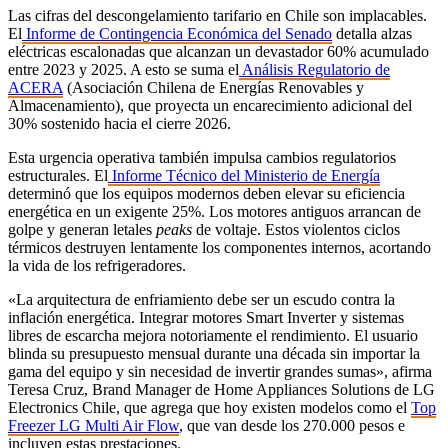
Las cifras del descongelamiento tarifario en Chile son implacables.
El
Informe de Contingencia Económica del Senado
detalla alzas
eléctricas escalonadas que alcanzan un devastador 60% acumulado
entre 2023 y 2025. A esto se suma el
Análisis Regulatorio de
ACERA
(Asociación Chilena de Energías Renovables y
Almacenamiento), que proyecta un encarecimiento adicional del
30% sostenido hacia el cierre 2026.
Esta urgencia operativa también impulsa cambios regulatorios
estructurales. El
Informe Técnico del Ministerio de Energía
determinó que los equipos modernos deben elevar su eficiencia
energética en un exigente 25%. Los motores antiguos arrancan de
golpe y generan letales
peaks
de voltaje. Estos violentos ciclos
térmicos destruyen lentamente los componentes internos, acortando
la vida de los refrigeradores.
«La arquitectura de enfriamiento debe ser un escudo contra la
inflación energética. Integrar motores Smart Inverter y sistemas
libres de escarcha mejora notoriamente el rendimiento. El usuario
blinda su presupuesto mensual durante una década sin importar la
gama del equipo y sin necesidad de invertir grandes sumas», afirma
Teresa Cruz, Brand Manager de Home Appliances Solutions de LG
Electronics Chile, que agrega que hoy existen modelos como el
Top
Freezer LG Multi Air Flow
, que van desde los 270.000 pesos e
incluyen estas prestaciones.