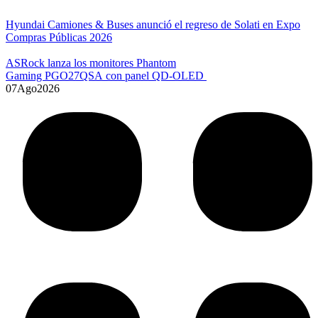
Hyundai Camiones & Buses anunció el regreso de Solati en Expo
Compras Públicas 2026
ASRock lanza los monitores Phantom
Gaming PGO27QSA con panel QD-OLED
07
Ago
2026