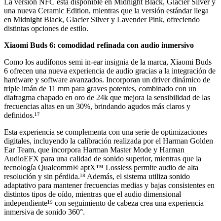
La versión NFC está disponible en Midnight Black, Glacier Silver y
una nueva Ceramic Edition, mientras que la versión estándar llega
en Midnight Black, Glacier Silver y Lavender Pink, ofreciendo
distintas opciones de estilo.
Xiaomi Buds 6: comodidad refinada con audio inmersivo
Como los audífonos semi in-ear insignia de la marca, Xiaomi Buds
6 ofrecen una nueva experiencia de audio gracias a la integración de
hardware y software avanzados. Incorporan un driver dinámico de
triple imán de 11 mm para graves potentes, combinado con un
diafragma chapado en oro de 24k que mejora la sensibilidad de las
frecuencias altas en un 30%, brindando agudos más claros y
definidos.¹⁷
Esta experiencia se complementa con una serie de optimizaciones
digitales, incluyendo la calibración realizada por el Harman Golden
Ear Team, que incorpora Harman Master Mode y Harman
AudioEFX para una calidad de sonido superior, mientras que la
tecnología Qualcomm® aptX™ Lossless permite audio de alta
resolución y sin pérdida.¹⁸ Además, el sistema utiliza sonido
adaptativo para mantener frecuencias medias y bajas consistentes en
distintos tipos de oído, mientras que el audio dimensional
independiente¹⁹ con seguimiento de cabeza crea una experiencia
inmersiva de sonido 360°.