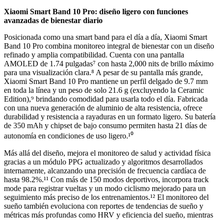
Xiaomi Smart Band 10 Pro: diseño ligero con funciones
avanzadas de bienestar diario
Posicionada como una smart band para el día a día, Xiaomi Smart
Band 10 Pro combina monitoreo integral de bienestar con un diseño
refinado y amplia compatibilidad. Cuenta con una pantalla
AMOLED de 1.74 pulgadas⁷ con hasta 2,000 nits de brillo máximo
para una visualización clara.⁸ A pesar de su pantalla más grande,
Xiaomi Smart Band 10 Pro mantiene un perfil delgado de 9.7 mm
en toda la línea y un peso de solo 21.6 g (excluyendo la Ceramic
Edition),⁹ brindando comodidad para usarla todo el día. Fabricada
con una nueva generación de aluminio de alta resistencia, ofrece
durabilidad y resistencia a rayaduras en un formato ligero. Su batería
de 350 mAh y chipset de bajo consumo permiten hasta 21 días de
autonomía en condiciones de uso ligero.¹⁰
Más allá del diseño, mejora el monitoreo de salud y actividad física
gracias a un módulo PPG actualizado y algoritmos desarrollados
internamente, alcanzando una precisión de frecuencia cardíaca de
hasta 98.2%.¹¹ Con más de 150 modos deportivos, incorpora track
mode para registrar vueltas y un modo ciclismo mejorado para un
seguimiento más preciso de los entrenamientos.¹² El monitoreo del
sueño también evoluciona con reportes de tendencias de sueño y
métricas más profundas como HRV y eficiencia del sueño, mientras