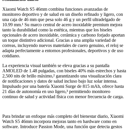
Xiaomi Watch S5 46mm combina funciones avanzadas de
monitoreo deportivo y de salud en un diseño refinado y ligero, con
una caja de 46 mm que pesa solo 46 g y un perfil ultradelgado de
10.99 mm.¹ Su marco central de acero inoxidable premium mejora
tanto la durabilidad como la estética, mientras que los biseles
opcionales de acero inoxidable, cerámica y carbono forjado aportan
un toque distintivo adicional. Gracias a una amplia variedad de
correas, incluyendo nuevos materiales de cuero genuino, el reloj se
adapta perfectamente a entornos profesionales, deportivos y de uso
cotidiano.
La experiencia visual también se eleva gracias a su pantalla
AMOLED de 1.48 pulgadas, con biseles 40% más estrechos y hasta
2,500 nits de brillo máximo,² garantizando una visualización clara
de notificaciones y datos de salud incluso bajo luz solar intensa.
Impulsado por una batería Xiaomi Surge de 815 mAh, ofrece hasta
21 días de autonomía en uso ligero,³ permitiendo monitoreo
continuo de salud y actividad física con menor frecuencia de carga.
Para brindar un enfoque más completo del bienestar diario, Xiaomi
Watch S5 46mm incorpora mejoras tanto en hardware como en
software. Introduce Passion Mode, una función que detecta gestos