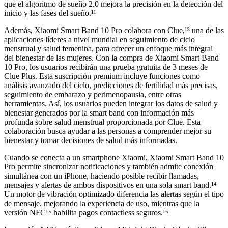
que el algoritmo de sueño 2.0 mejora la precisión en la detección del
inicio y las fases del sueño.¹¹
Además, Xiaomi Smart Band 10 Pro colabora con Clue,¹³ una de las
aplicaciones líderes a nivel mundial en seguimiento de ciclo
menstrual y salud femenina, para ofrecer un enfoque más integral
del bienestar de las mujeres. Con la compra de Xiaomi Smart Band
10 Pro, los usuarios recibirán una prueba gratuita de 3 meses de
Clue Plus. Esta suscripción premium incluye funciones como
análisis avanzado del ciclo, predicciones de fertilidad más precisas,
seguimiento de embarazo y perimenopausia, entre otras
herramientas. Así, los usuarios pueden integrar los datos de salud y
bienestar generados por la smart band con información más
profunda sobre salud menstrual proporcionada por Clue. Esta
colaboración busca ayudar a las personas a comprender mejor su
bienestar y tomar decisiones de salud más informadas.
Cuando se conecta a un smartphone Xiaomi, Xiaomi Smart Band 10
Pro permite sincronizar notificaciones y también admite conexión
simultánea con un iPhone, haciendo posible recibir llamadas,
mensajes y alertas de ambos dispositivos en una sola smart band.¹⁴
Un motor de vibración optimizado diferencia las alertas según el tipo
de mensaje, mejorando la experiencia de uso, mientras que la
versión NFC¹⁵ habilita pagos contactless seguros.¹⁶