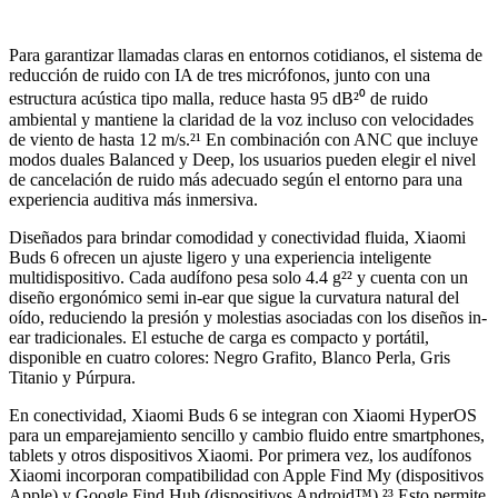
Para garantizar llamadas claras en entornos cotidianos, el sistema de
reducción de ruido con IA de tres micrófonos, junto con una
estructura acústica tipo malla, reduce hasta 95 dB²⁰ de ruido
ambiental y mantiene la claridad de la voz incluso con velocidades
de viento de hasta 12 m/s.²¹ En combinación con ANC que incluye
modos duales Balanced y Deep, los usuarios pueden elegir el nivel
de cancelación de ruido más adecuado según el entorno para una
experiencia auditiva más inmersiva.
Diseñados para brindar comodidad y conectividad fluida, Xiaomi
Buds 6 ofrecen un ajuste ligero y una experiencia inteligente
multidispositivo. Cada audífono pesa solo 4.4 g²² y cuenta con un
diseño ergonómico semi in-ear que sigue la curvatura natural del
oído, reduciendo la presión y molestias asociadas con los diseños in-
ear tradicionales. El estuche de carga es compacto y portátil,
disponible en cuatro colores: Negro Grafito, Blanco Perla, Gris
Titanio y Púrpura.
En conectividad, Xiaomi Buds 6 se integran con Xiaomi HyperOS
para un emparejamiento sencillo y cambio fluido entre smartphones,
tablets y otros dispositivos Xiaomi. Por primera vez, los audífonos
Xiaomi incorporan compatibilidad con Apple Find My (dispositivos
Apple) y Google Find Hub (dispositivos Android™).²³ Esto permite