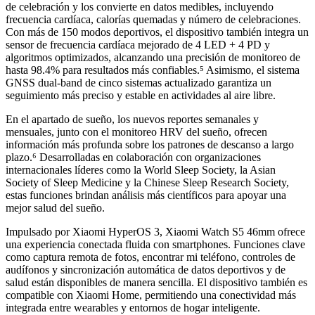
de celebración y los convierte en datos medibles, incluyendo
frecuencia cardíaca, calorías quemadas y número de celebraciones.
Con más de 150 modos deportivos, el dispositivo también integra un
sensor de frecuencia cardíaca mejorado de 4 LED + 4 PD y
algoritmos optimizados, alcanzando una precisión de monitoreo de
hasta 98.4% para resultados más confiables.⁵ Asimismo, el sistema
GNSS dual-band de cinco sistemas actualizado garantiza un
seguimiento más preciso y estable en actividades al aire libre.
En el apartado de sueño, los nuevos reportes semanales y
mensuales, junto con el monitoreo HRV del sueño, ofrecen
información más profunda sobre los patrones de descanso a largo
plazo.⁶ Desarrolladas en colaboración con organizaciones
internacionales líderes como la World Sleep Society, la Asian
Society of Sleep Medicine y la Chinese Sleep Research Society,
estas funciones brindan análisis más científicos para apoyar una
mejor salud del sueño.
Impulsado por Xiaomi HyperOS 3, Xiaomi Watch S5 46mm ofrece
una experiencia conectada fluida con smartphones. Funciones clave
como captura remota de fotos, encontrar mi teléfono, controles de
audífonos y sincronización automática de datos deportivos y de
salud están disponibles de manera sencilla. El dispositivo también es
compatible con Xiaomi Home, permitiendo una conectividad más
integrada entre wearables y entornos de hogar inteligente.