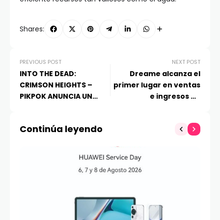
Shares:
PREVIOUS POST
NEXT POST
INTO THE DEAD:
Dreame alcanza el
CRIMSON HEIGHTS –
primer lugar en ventas
PIKPOK ANUNCIA UN
e ingresos de
NUEVO JUEGO DE HYPER
aspiradoras robot a
REALITY
nivel global
Continúa leyendo