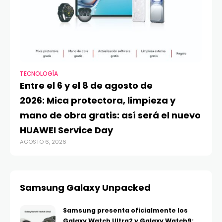
TECNOLOGÍA
VI
Entre el 6 y el 8 de agosto de
MA
2026: Mica protectora, limpieza y
di
mano de obra gratis: así será el nuevo
ju
HUAWEI Service Day
t
AGOSTO 6, 2026
AG
Samsung Galaxy Unpacked
Samsung presenta oficialmente los
Galaxy Watch Ultra2 y Galaxy Watch9: