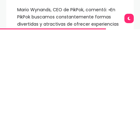
Mario Wynands, CEO de PikPok, comentó: «En
PikPok buscamos constantemente formas
divertidas y atractivas de ofrecer experiencias
de juego nuevas y únicas. Por eso estamos
emocionados de finalmente revelar
Into the
Dead: Crimson Heights
, que combina sigilo
intenso, exploración táctica y emocionantes
combates en una experiencia única impulsada
por el movimiento del propio cuerpo.»
Into the Dead: Crimson Heights
se encuentra
actualmente en desarrollo para Hyper Reality
en Meta y para Realidad Virtual en Steam, con
lanzamiento previsto para 2027.
PikPok revelará más detalles sobre
Into the
Dead: Crimson Heights
durante gamescom, que
se celebrará en Colonia, Alemania, en agosto.