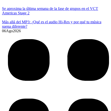
Se aproxima la última semana de la fase de grupos en el VCT
Americas Stage 2
Más allá del MP3: ¿Qué es el audio Hi-Res y por qué tu música
suena diferente?
06
Ago
2026