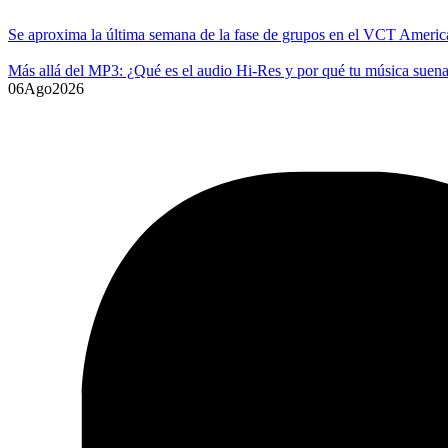
Se aproxima la última semana de la fase de grupos en el VCT Americ
Más allá del MP3: ¿Qué es el audio Hi-Res y por qué tu música suena
06
Ago
2026