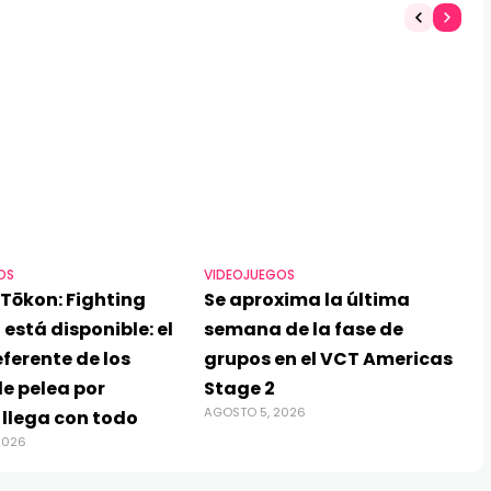
OS
VIDEOJUEGOS
Tōkon: Fighting
Se aproxima la última
 está disponible: el
semana de la fase de
ferente de los
grupos en el VCT Americas
e pelea por
Stage 2
AGOSTO 5, 2026
 llega con todo
2026