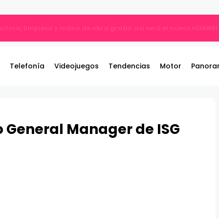
ble: el nuevo referente de los juegos de pelea por equipos llega 
Telefonía
Videojuegos
Tendencias
Motor
Panora
 General Manager de ISG