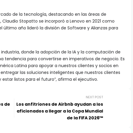
cado de la tecnología, destacando en las áreas de
, Claudio Stopatto se incorporó a Lenovo en 2021 como
el último año lideró la división de Software y Alianzas para
ndustria, donde la adopción de la IA y la computación de
na tendencia para convertirse en imperativos de negocio. Es
mérica Latina para apoyar a nuestros clientes y socios en
ntregar las soluciones inteligentes que nuestros clientes
star listos para el futuro”, afirma el ejecutivo.
NEXT POST
es de
Los anfitriones de Airbnb ayudan a los
aficionados a llegar a la Copa Mundial
de la FIFA 2026™