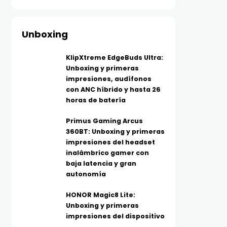
Unboxing
KlipXtreme EdgeBuds Ultra:
Unboxing y primeras
impresiones, audífonos
con ANC híbrido y hasta 26
horas de batería
Primus Gaming Arcus
TECNOLOGÍA
TELEFONÍA
360BT: Unboxing y primeras
Más allá del MP3: ¿Qué es el
Los moto g evolucionan
impresiones del headset
audio Hi-Res y por qué tu
más batería, IA y func
inalámbrico gamer con
baja latencia y gran
música suena diferente?
inteligentes para el dí
autonomía
AGOSTO 5, 2026
día
AGOSTO 5, 2026
HONOR Magic8 Lite:
Unboxing y primeras
impresiones del dispositivo