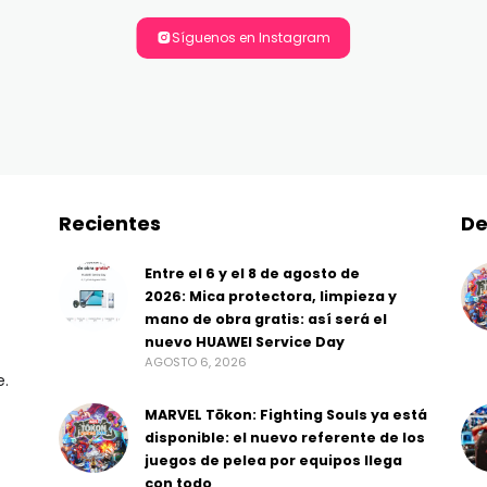
Síguenos en Instagram
Recientes
De
Entre el 6 y el 8 de agosto de
2026: Mica protectora, limpieza y
mano de obra gratis: así será el
nuevo HUAWEI Service Day
AGOSTO 6, 2026
e.
MARVEL Tōkon: Fighting Souls ya está
disponible: el nuevo referente de los
juegos de pelea por equipos llega
con todo