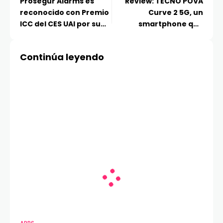
Prosegur Alarms es
Review: TECNO POVA
reconocido con Premio
Curve 2 5G, un
ICC del CES UAI por su
smartphone que
«Cumplimiento con los
redefine lo que
clientes 2026» en la
esperamos de la
Continúa leyendo
Industria Domiciliaria
autonomía