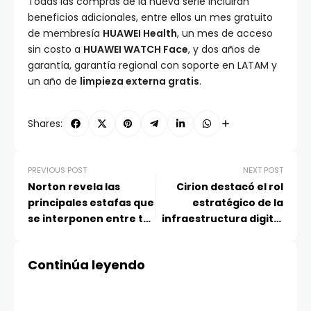
Todas las compras de la nueva serie incluirán
beneficios adicionales, entre ellos un mes gratuito
de membresía
HUAWEI Health
, un mes de acceso
sin costo a
HUAWEI WATCH Face
, y dos años de
garantía, garantía regional con soporte en LATAM y
un año de
limpieza externa gratis
.
Shares:
PREVIOUS POST
NEXT POST
Norton revela las
Cirion destacó el rol
principales estafas que
estratégico de la
se interponen entre tú
infraestructura digital
y unas vacaciones
para el futuro de Chile
libres de fraudes
en los 10 años de PIT
Continúa leyendo
Chile