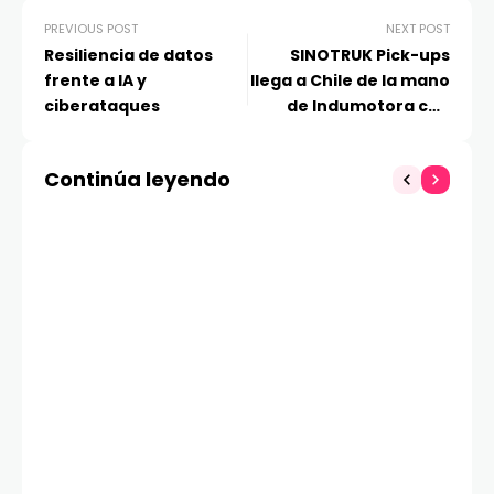
PREVIOUS POST
NEXT POST
Resiliencia de datos
SINOTRUK Pick-ups
frente a IA y
llega a Chile de la mano
ciberataques
de Indumotora con
Bolden como punta de
lanza
Continúa leyendo