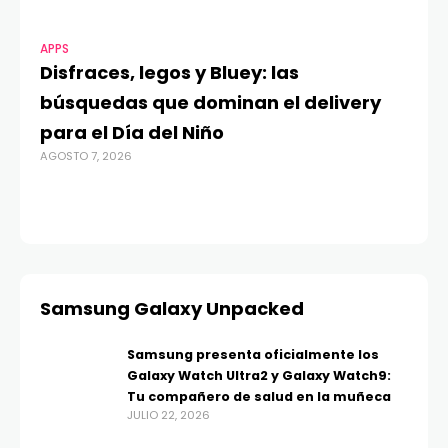
APPS
MO
Disfraces, legos y Bluey: las
G
búsquedas que dominan el delivery
c
para el Día del Niño
c
AGOSTO 7, 2026
in
AGO
Samsung Galaxy Unpacked
Samsung presenta oficialmente los
Galaxy Watch Ultra2 y Galaxy Watch9:
Tu compañero de salud en la muñeca
JULIO 22, 2026