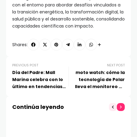
con el entorno para abordar desafíos vinculados a
la transición energética, la transformación digital, la
salud pública y el desarrollo sostenible, consolidando
capacidades científicas con impacto.
Shares:
PREVIOUS POST
NEXT POST
Día del Padre: Mall
moto watch: cómo la
Marina celebra con lo
tecnología de Polar
último en tendencias
lleva el monitoreo de
outdoor, gift cards y
salud y entrenamiento
transmisión del
a otro nivel
Continúa leyendo
mundial en pantalla
gigante