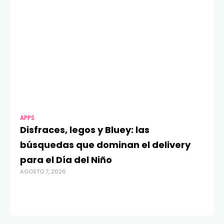
APPS
MO
Disfraces, legos y Bluey: las
G
búsquedas que dominan el delivery
c
para el Día del Niño
c
AGOSTO 7, 2026
in
AGO