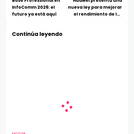
Bose Professional en
Huawei presenta una
InfoComm 2026: el
nueva ley para mejorar
futuro ya está aquí
el rendimiento de los
chips y sistemas
electrónicos
Continúa leyendo