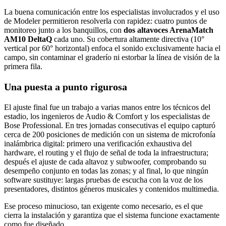
La buena comunicación entre los especialistas involucrados y el uso
de Modeler permitieron resolverla con rapidez: cuatro puntos de
monitoreo junto a los banquillos, con
dos altavoces ArenaMatch
AM10 DeltaQ
cada uno. Su cobertura altamente directiva (10°
vertical por 60° horizontal) enfoca el sonido exclusivamente hacia el
campo, sin contaminar el graderío ni estorbar la línea de visión de la
primera fila.
Una puesta a punto rigurosa
El ajuste final fue un trabajo a varias manos entre los técnicos del
estadio, los ingenieros de Audio & Comfort y los especialistas de
Bose Professional. En tres jornadas consecutivas el equipo capturó
cerca de 200 posiciones de medición con un sistema de microfonía
inalámbrica digital: primero una verificación exhaustiva del
hardware, el routing y el flujo de señal de toda la infraestructura;
después el ajuste de cada altavoz y subwoofer, comprobando su
desempeño conjunto en todas las zonas; y al final, lo que ningún
software sustituye: largas pruebas de escucha con la voz de los
presentadores, distintos géneros musicales y contenidos multimedia.
Ese proceso minucioso, tan exigente como necesario, es el que
cierra la instalación y garantiza que el sistema funcione exactamente
como fue diseñado.