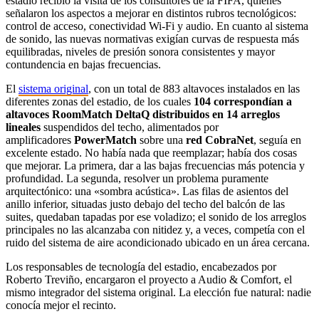
estadio recibió la visita de los consultores de la FIFA, quienes
señalaron los aspectos a mejorar en distintos rubros tecnológicos:
control de acceso, conectividad Wi‑Fi y audio. En cuanto al sistema
de sonido, las nuevas normativas exigían curvas de respuesta más
equilibradas, niveles de presión sonora consistentes y mayor
contundencia en bajas frecuencias.
El
sistema original
, con un total de 883 altavoces instalados en las
diferentes zonas del estadio, de los cuales
104 correspondían a
altavoces RoomMatch DeltaQ distribuidos en 14 arreglos
lineales
suspendidos del techo, alimentados por
amplificadores
PowerMatch
sobre una
red CobraNet
, seguía en
excelente estado. No había nada que reemplazar; había dos cosas
que mejorar. La primera, dar a las bajas frecuencias más potencia y
profundidad. La segunda, resolver un problema puramente
arquitectónico: una «sombra acústica». Las filas de asientos del
anillo inferior, situadas justo debajo del techo del balcón de las
suites, quedaban tapadas por ese voladizo; el sonido de los arreglos
principales no las alcanzaba con nitidez y, a veces, competía con el
ruido del sistema de aire acondicionado ubicado en un área cercana.
Los responsables de tecnología del estadio, encabezados por
Roberto Treviño, encargaron el proyecto a Audio & Comfort, el
mismo integrador del sistema original. La elección fue natural: nadie
conocía mejor el recinto.