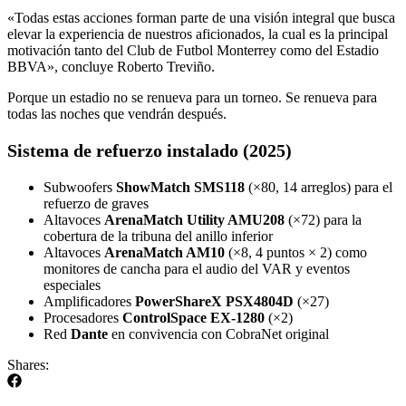
«Todas estas acciones forman parte de una visión integral que busca
elevar la experiencia de nuestros aficionados, la cual es la principal
motivación tanto del Club de Futbol Monterrey como del Estadio
BBVA», concluye Roberto Treviño.
Porque un estadio no se renueva para un torneo. Se renueva para
todas las noches que vendrán después.
Sistema de refuerzo instalado (2025)
Subwoofers
ShowMatch SMS118
(×80, 14 arreglos) para el
refuerzo de graves
Altavoces
ArenaMatch Utility AMU208
(×72) para la
cobertura de la tribuna del anillo inferior
Altavoces
ArenaMatch AM10
(×8, 4 puntos × 2) como
monitores de cancha para el audio del VAR y eventos
especiales
Amplificadores
PowerShareX PSX4804D
(×27)
Procesadores
ControlSpace EX-1280
(×2)
Red
Dante
en convivencia con CobraNet original
Shares: