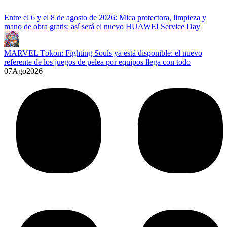
Entre el 6 y el 8 de agosto de 2026: Mica protectora, limpieza y
mano de obra gratis: así será el nuevo HUAWEI Service Day
MARVEL Tōkon: Fighting Souls ya está disponible: el nuevo
referente de los juegos de pelea por equipos llega con todo
07
Ago
2026