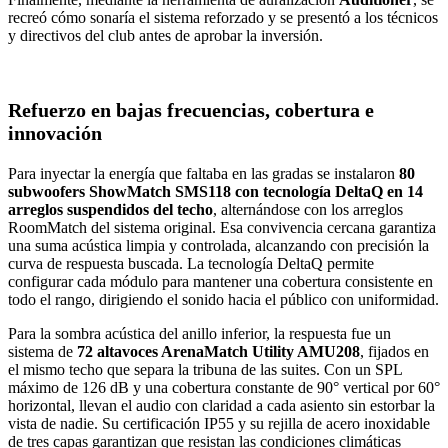
recreó cómo sonaría el sistema reforzado y se presentó a los técnicos
y directivos del club antes de aprobar la inversión.
Refuerzo en bajas frecuencias, cobertura e
innovación
Para inyectar la energía que faltaba en las gradas se instalaron
80
subwoofers ShowMatch SMS118 con tecnología DeltaQ en 14
arreglos suspendidos del techo
, alternándose con los arreglos
RoomMatch del sistema original. Esa convivencia cercana garantiza
una suma acústica limpia y controlada, alcanzando con precisión la
curva de respuesta buscada. La tecnología DeltaQ permite
configurar cada módulo para mantener una cobertura consistente en
todo el rango, dirigiendo el sonido hacia el público con uniformidad.
Para la sombra acústica del anillo inferior, la respuesta fue un
sistema de
72 altavoces ArenaMatch Utility AMU208
, fijados en
el mismo techo que separa la tribuna de las suites. Con un SPL
máximo de 126 dB y una cobertura constante de 90° vertical por 60°
horizontal, llevan el audio con claridad a cada asiento sin estorbar la
vista de nadie. Su certificación IP55 y su rejilla de acero inoxidable
de tres capas garantizan que resistan las condiciones climáticas