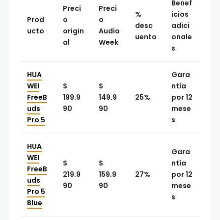
Benef
Preci
Preci
%
icios
Prod
o
o
desc
adici
ucto
origin
Audio
uento
onale
al
Week
s
HUA
Gara
WEI
$
$
ntía
FreeB
199.9
149.9
25%
por 12
uds
90
90
mese
Pro 5
s
HUA
Gara
WEI
$
$
ntía
FreeB
219.9
159.9
27%
por 12
uds
90
90
mese
Pro 5
s
Blue