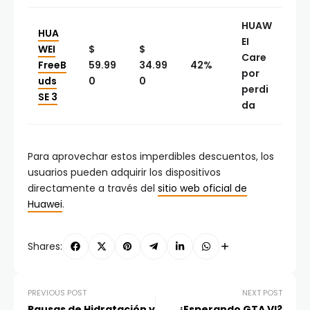
HUAW
HUA
EI
WEI
$
$
Care
FreeB
59.99
34.99
42%
por
uds
0
0
perdi
SE 3
da
Para aprovechar estos imperdibles descuentos, los
usuarios pueden adquirir los dispositivos
directamente a través del
sitio web oficial de
Huawei
.
Shares:
PREVIOUS POST
NEXT POST
Pausas de Hidratación y
¿Esperando GTA VI?