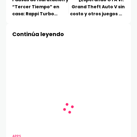
“Tercer Tiempo” en
Grand Theft Auto V sin
casa: Rappi Turbo
costo y otros juegos de
activa descuentos
mundo abierto
especiales para la cita
disponibles
Continúa leyendo
mundialera
APPS