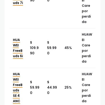
90
0
EI
uds 7i
Care
por
perdi
da
HUAW
HUA
EI
$
$
WEI
Care
109.9
59.99
45%
FreeB
por
90
0
uds 6i
perdi
da
HUA
HUAW
WEI
EI
$
$
FreeB
Care
59.99
44.99
25%
uds
por
0
0
SE 4
perdi
ANC
da