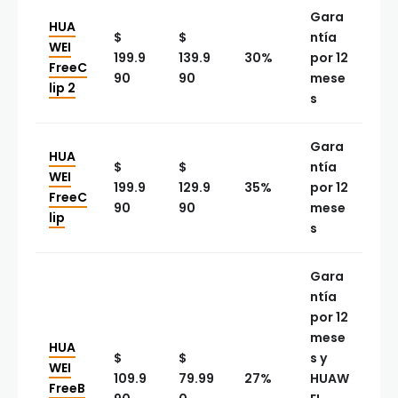
Gara
HUA
$
$
ntía
WEI
199.9
139.9
30%
por 12
FreeC
90
90
mese
lip 2
s
Gara
HUA
$
$
ntía
WEI
199.9
129.9
35%
por 12
FreeC
90
90
mese
lip
s
Gara
ntía
por 12
mese
HUA
$
$
s y
WEI
109.9
79.99
27%
HUAW
FreeB