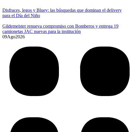
Disfraces, legos y Bluey: las búsquedas que dominan el delivery
para el Día del Niño
Gildemeister renueva compromiso con Bomberos y entrega 19
camionetas JAC nuevas para la institución
09
Ago
2026