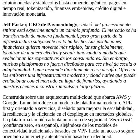
criptomonedas y stablecoins hasta comercio agéntico, pagos en
tiempo real, tokenización, finanzas embebidas, crédito digital e
innovación monetaria.
Jeff Parker, CEO de Paymentology
, señaló:
«el procesamiento
emisor está experimentando un cambio profundo. El mercado se ha
transformado de manera fundamental, pero gran parte de la
infraestructura subyacente no lo ha hecho. Las instituciones
financieras quieren moverse más rápido, lanzar globalmente,
localizar de manera efectiva y seguir innovando a medida que
evolucionan las expectativas de los consumidores. Sin embargo,
muchas plataformas no fueron diseñadas para ese nivel de escala o
adaptabilidad. Lume responde directamente a ese desafío. Ofrece a
los emisores una infraestructura moderna y cloud-native que puede
evolucionar con el mercado en lugar de frenarlos, ayudando a
nuestros clientes a construir impulso a largo plazo»
.
Construida sobre una arquitectura multi-cloud que abarca AWS y
Google, Lume introduce un modelo de plataforma moderno, API-
first y orientado a servicios, diseñado para mejorar la escalabilidad,
la resiliencia y la eficiencia en el despliegue en mercados globales.
La plataforma también adopta un marco de seguridad ‘
Zero Trus
t’
(confianza zero, en español), alejándose de los modelos de
conectividad tradicionales basados en VPN hacia un acceso seguro
orientado a internet y autenticación basada en identidad.