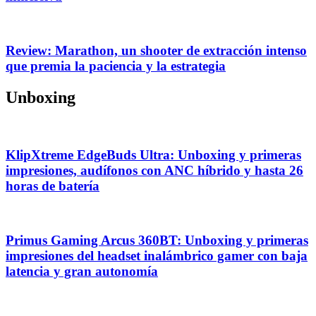
Review: Marathon, un shooter de extracción intenso
que premia la paciencia y la estrategia
Unboxing
KlipXtreme EdgeBuds Ultra: Unboxing y primeras
impresiones, audífonos con ANC híbrido y hasta 26
horas de batería
Primus Gaming Arcus 360BT: Unboxing y primeras
impresiones del headset inalámbrico gamer con baja
latencia y gran autonomía