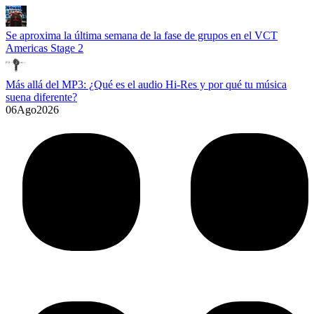
Se aproxima la última semana de la fase de grupos en el VCT
Americas Stage 2
Más allá del MP3: ¿Qué es el audio Hi-Res y por qué tu música
suena diferente?
06
Ago
2026