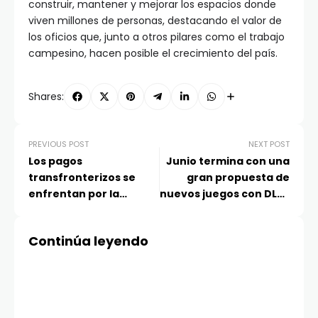
construir, mantener y mejorar los espacios donde
viven millones de personas, destacando el valor de
los oficios que, junto a otros pilares como el trabajo
campesino, hacen posible el crecimiento del país.
Shares:
PREVIOUS POST
NEXT POST
Los pagos
Junio termina con una
transfronterizos se
gran propuesta de
enfrentan por la
nuevos juegos con DLSS
lealtad en América
y llegan las rebajas de
Latina y el Caribe,
invierno para los juegos
Continúa leyendo
según investigación de
con RTX
Mastercard y FXC
Intelligence