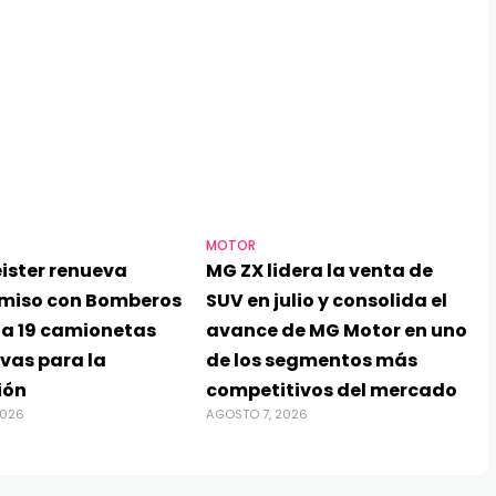
MOTOR
ister renueva
MG ZX lidera la venta de
miso con Bomberos
SUV en julio y consolida el
ga 19 camionetas
avance de MG Motor en uno
vas para la
de los segmentos más
ión
competitivos del mercado
2026
AGOSTO 7, 2026