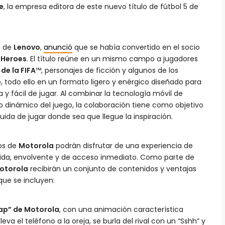
e
, la empresa editora de este nuevo título de fútbol 5 de
a de
Lenovo
,
anunció
que se había convertido en el socio
 Heroes
. El título reúne en un mismo campo a jugadores
de la FIFA
™, personajes de ficción y algunos de los
 todo ello en un formato ligero y enérgico diseñado para
a y fácil de jugar. Al combinar la tecnología móvil de
o dinámico del juego, la colaboración tiene como objetivo
uida de jugar donde sea que llegue la inspiración.
ios de
Motorola
podrán disfrutar de una experiencia de
uida, envolvente y de acceso inmediato. Como parte de
otorola
recibirán un conjunto de contenidos y ventajas
que se incluyen:
nap” de Motorola
, con una animación característica
lleva el teléfono a la oreja, se burla del rival con un “Sshh” y