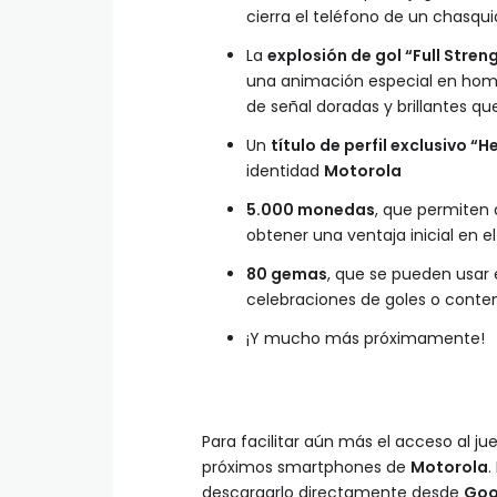
cierra el teléfono de un chasqu
La
explosión de gol “Full Stre
una animación especial en home
de señal doradas y brillantes qu
Un
título de perfil exclusivo “H
identidad
Motorola
5.000 monedas
, que permiten a
obtener una ventaja inicial en e
80 gemas
, que se pueden usar 
celebraciones de goles o conten
¡Y mucho más próximamente!
Para facilitar aún más el acceso al ju
próximos smartphones de
Motorola
.
descargarlo directamente desde
Goo