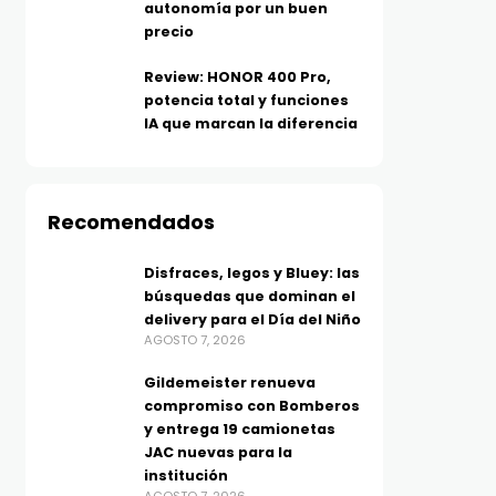
autonomía por un buen
precio
Review: HONOR 400 Pro,
potencia total y funciones
IA que marcan la diferencia
Recomendados
TECNOLOGÍA
TECNOLOGÍA
Xboom Mini, sonido
Huawei se suma a los D
Disfraces, legos y Bluey: las
búsquedas que dominan el
inteligente en formato
Dobles de Mercado Libr
delivery para el Día del Niño
pequeño: LG estrena
con buenísimos
AGOSTO 7, 2026
parlante con tecnología de
descuentos en tecnolo
Gildemeister renueva
AGOSTO 7, 2026
ecualización con IA
compromiso con Bomberos
resistente al agua y golpes
y entrega 19 camionetas
AGOSTO 7, 2026
JAC nuevas para la
institución