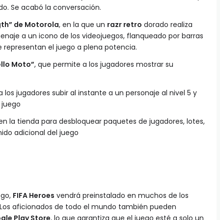
ido. Se acabó la conversación.
ngth” de Motorola
, en la que un
razr retro
dorado realiza
naje a un icono de los videojuegos, flanqueado por barras
e representan el juego a plena potencia.
ello Moto”
, que permite a los jugadores mostrar su
 los jugadores subir al instante a un personaje al nivel 5 y
l juego
en la tienda para desbloquear paquetes de jugadores, lotes,
ido adicional del juego
ego,
FIFA Heroes
vendrá preinstalado en muchos de los
 Los aficionados de todo el mundo también pueden
gle Play Store
, lo que garantiza que el juego esté a solo un