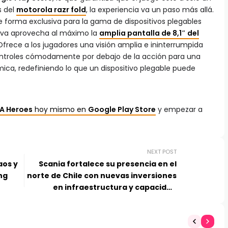
s del
motorola razr fold
, la experiencia va un paso más allá.
 forma exclusiva para la gama de dispositivos plegables
siva aprovecha al máximo la
amplia pantalla de 8,1″ del
 Ofrece a los jugadores una visión amplia e ininterrumpida
controles cómodamente por debajo de la acción para una
ca, redefiniendo lo que un dispositivo plegable puede
FA Heroes
hoy mismo en
Google Play Store
y empezar a
NEXT POST
aos y
Scania fortalece su presencia en el
ng
norte de Chile con nuevas inversiones
en infraestructura y capacidad
operativa