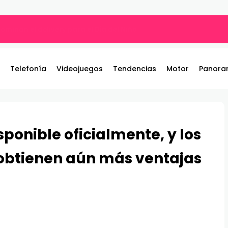
ros y entrega 19 camionetas JAC nuevas para la institución
Telefonía
Videojuegos
Tendencias
Motor
Panora
sponible oficialmente, y los
 obtienen aún más ventajas