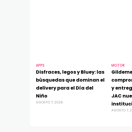
APPS
MOTOR
Disfraces, legos y Bluey: las
Gildeme
búsquedas que dominan el
compro
delivery para el Día del
y entre
Niño
JAC nue
AGOSTO 7, 2026
instituc
AGOSTO 7, 