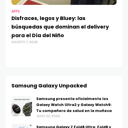
APPS
MO
Disfraces, legos y Bluey: las
G
búsquedas que dominan el delivery
c
para el Día del Niño
c
AGOSTO 7, 2026
in
AGO
Samsung Galaxy Unpacked
Samsung presenta oficialmente los
Galaxy Watch Ultra2 y Galaxy Watch9:
Tu compañero de salud en la muñeca
JULIO 22, 2026
Samsung Galaxy Z Fold8 Ultra, Fold8 y