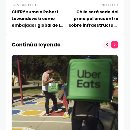
PREVIOUS POST
NEXT POST
CHERY suma a Robert
Chile será sede del
Lewandowski como
principal encuentro
embajador global de la
sobre infraestructura
marca
para IA en
Latinoamérica
Continúa leyendo