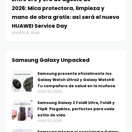
2026: Mica protectora, limpieza y
di
mano de obra gratis: así será el nuevo
ju
HUAWEI Service Day
t
AGOSTO 6, 2026
AG
Samsung Galaxy Unpacked
Samsung presenta oficialmente los
Galaxy Watch Ultra2 y Galaxy Watch9:
Tu compañero de salud en la muñeca
JULIO 22, 2026
Samsung Galaxy Z Fold8 Ultra, Fold8 y
Flip8: Plegables, perfectos para cada
estilo de vida.
JULIO 22, 2026
Samsung integra el ecosistema Galaxy