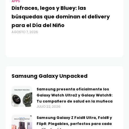
APPS
MO
Disfraces, legos y Bluey: las
G
búsquedas que dominan el delivery
c
para el Día del Niño
c
AGOSTO 7, 2026
in
AGO
Samsung Galaxy Unpacked
Samsung presenta oficialmente los
Galaxy Watch Ultra2 y Galaxy Watch9:
Tu compañero de salud en la muñeca
JULIO 22, 2026
Samsung Galaxy Z Fold8 Ultra, Fold8 y
Flip8: Plegables, perfectos para cada