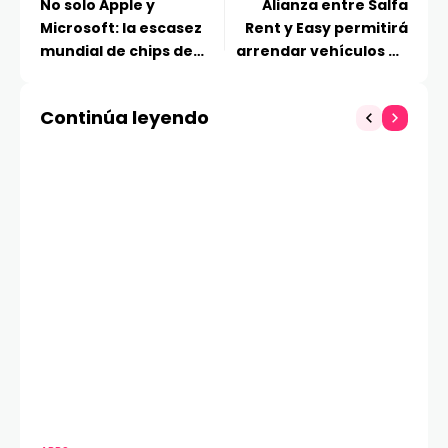
No solo Apple y
Alianza entre Salfa
Microsoft: la escasez
Rent y Easy permitirá
mundial de chips de
arrendar vehículos de
memoria RAM podría
carga directamente en
subir el precio de
tienda
Continúa leyendo
muchos productos
para los chilenos