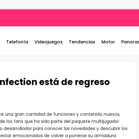
ng PGO27QSA con panel QD-OLED
Telefonía
Videojuegos
Tendencias
Motor
Panora
Infection está de regreso
e una gran cantidad de funciones y contenido nuevos,
 de los fans que ha sido parte del paquete multijugador
po desarrollador para conocer las novedades y descubrir los
n estar emocionados de volver a ponerse su armadura