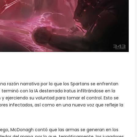
 una razón narrativa por la que los Spartans se enfrentan
 terminó con la IA desterrada Iratus infiltrándose en la
 ejerciendo su voluntad para tomar el control. Esto se
dores infectados, así como en una nueva voz que refleje la
ego, McDonagh contó que las armas se generan en los
dedor del mapa, por lo que, temáticamente, los jugadores