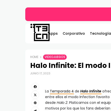
ASRock lanza los monitores Phantom Gami
Apps
Corporativo
Tecnología
HOME
VIDEOJUEGOS
Halo Infinite: El modo 
JUNIO 17, 2023
La
Temporada 4
de
Halo Infinite
ofrec
entre ellos el modo Infection favorito
desde
Halo 2
. Platicamos con el equi
motivos por los que los fans debería