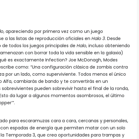
lo
, apareciendo por primera vez como un juego
e a las listas de reproducción oficiales en
Halo 3
. Desde
 de todos los juegos principales de
Halo
, incluso obteniendo
amenazan con borrar toda la vida sensible en la galaxia)
qué es exactamente Infection? Joe McDonagh, Modes
describe como: “Una configuración clásica de zombis contra
a por un lado, como superviviente. Todos menos el único
do Alfa, cambiarás de bando y te convertirás en un
 sobrevivientes pueden sobrevivir hasta el final de la ronda,
 Esto da lugar a algunos momentos asombrosos, el último
opper’”.
ñado para escaramuzas cara a cara, cercanas y personales,
o con espadas de energía que permiten matar con un solo
de la Temporada 3, que crea oportunidades para trampas y