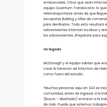
emboscadas. Otros que sean infectad
equipo Quantum Translocator, lo que 
teletransportarse antes de que llegue
escopetas Bulldog y rifles de coman
para derribarlos. Todo esto resultará 
sobrevivientes intentan localizar y ani
los sobrevivientes. ¡Prepárate para e
Un legado
McDonagh y el equipo sabían que era 
crear la iteración de Infection de
Halo 
como fuera del estudio.
“Muchas personas aquí en 343 se ini
comunidad, antes de ingresar a la in
(Boyce – diseñador) entraron a la indu
de
Halo
. Puede que estemos trabajand