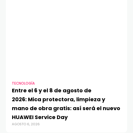
TECNOLOGÍA
VI
Entre el 6 y el 8 de agosto de
MA
2026: Mica protectora, limpieza y
di
mano de obra gratis: así será el nuevo
ju
HUAWEI Service Day
t
AGOSTO 6, 2026
AG