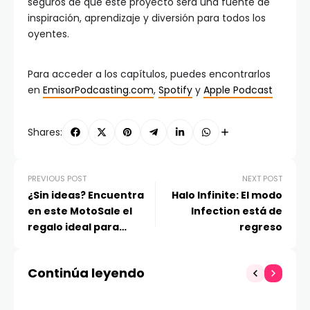
seguros de que este proyecto será una fuente de
inspiración, aprendizaje y diversión para todos los
oyentes.
Para acceder a los capítulos, puedes encontrarlos
en
EmisorPodcasting.com
,
Spotify
y
Apple Podcast
Shares:
PREVIOUS POST
NEXT POST
¿Sin ideas? Encuentra
Halo Infinite: El modo
en este MotoSale el
Infection está de
regalo ideal para
regreso
sorprender a papá
Continúa leyendo