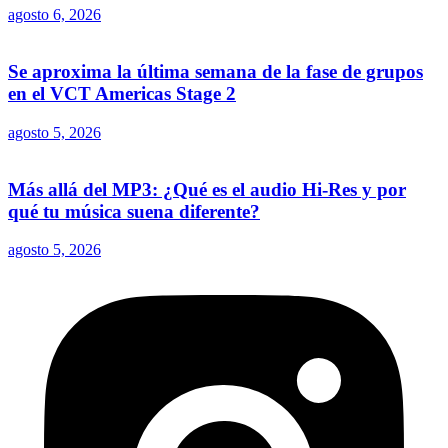
agosto 6, 2026
Se aproxima la última semana de la fase de grupos
en el VCT Americas Stage 2
agosto 5, 2026
Más allá del MP3: ¿Qué es el audio Hi-Res y por
qué tu música suena diferente?
agosto 5, 2026