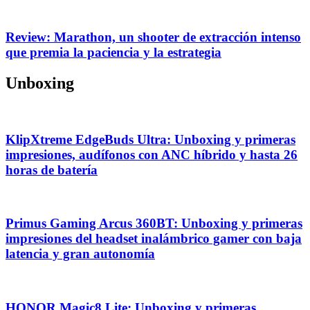
Review: Marathon, un shooter de extracción intenso
que premia la paciencia y la estrategia
Unboxing
KlipXtreme EdgeBuds Ultra: Unboxing y primeras
impresiones, audífonos con ANC híbrido y hasta 26
horas de batería
Primus Gaming Arcus 360BT: Unboxing y primeras
impresiones del headset inalámbrico gamer con baja
latencia y gran autonomía
HONOR Magic8 Lite: Unboxing y primeras