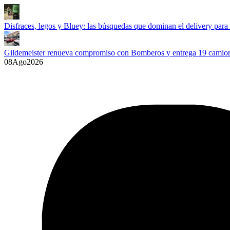
Disfraces, legos y Bluey: las búsquedas que dominan el delivery para
Gildemeister renueva compromiso con Bomberos y entrega 19 camione
08
Ago
2026