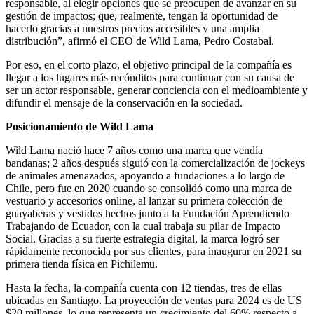
responsable, al elegir opciones que se preocupen de avanzar en su
gestión de impactos; que, realmente, tengan la oportunidad de
hacerlo gracias a nuestros precios accesibles y una amplia
distribución”, afirmó el CEO de Wild Lama, Pedro Costabal.
Por eso, en el corto plazo, el objetivo principal de la compañía es
llegar a los lugares más recónditos para continuar con su causa de
ser un actor responsable, generar conciencia con el medioambiente y
difundir el mensaje de la conservación en la sociedad.
Posicionamiento de Wild Lama
Wild Lama nació hace 7 años como una marca que vendía
bandanas; 2 años después siguió con la comercialización de jockeys
de animales amenazados, apoyando a fundaciones a lo largo de
Chile, pero fue en 2020 cuando se consolidó como una marca de
vestuario y accesorios online, al lanzar su primera colección de
guayaberas y vestidos hechos junto a la Fundación Aprendiendo
Trabajando de Ecuador, con la cual trabaja su pilar de Impacto
Social. Gracias a su fuerte estrategia digital, la marca logró ser
rápidamente reconocida por sus clientes, para inaugurar en 2021 su
primera tienda física en Pichilemu.
Hasta la fecha, la compañía cuenta con 12 tiendas, tres de ellas
ubicadas en Santiago. La proyección de ventas para 2024 es de US
$20 millones, lo que representa un crecimiento del 60% respecto a