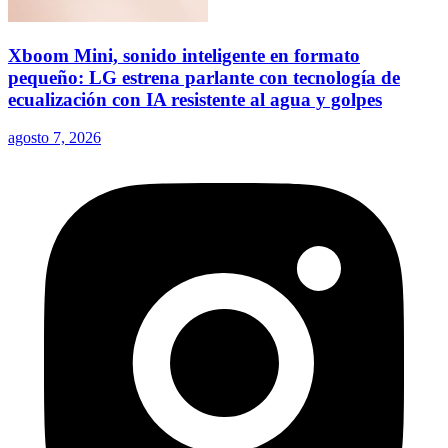
Xboom Mini, sonido inteligente en formato
pequeño: LG estrena parlante con tecnología de
ecualización con IA resistente al agua y golpes
agosto 7, 2026