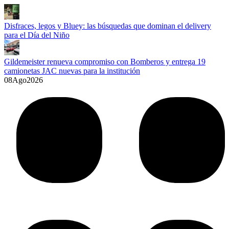
Disfraces, legos y Bluey: las búsquedas que dominan el delivery
para el Día del Niño
Gildemeister renueva compromiso con Bomberos y entrega 19
camionetas JAC nuevas para la institución
08
Ago
2026