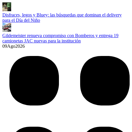
Disfraces, legos y Bluey: las búsquedas que dominan el delivery
para el Día del Niño
Gildemeister renueva compromiso con Bomberos y entrega 19
camionetas JAC nuevas para la institución
09
Ago
2026