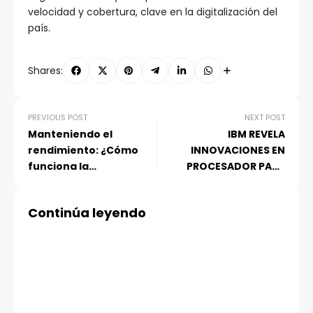
velocidad y cobertura, clave en la digitalización del
país.
Shares:
PREVIOUS POST
NEXT POST
Manteniendo el
IBM REVELA
rendimiento: ¿Cómo
INNOVACIONES EN
funciona la
PROCESADOR PARA
refrigeración líquida en
ACELERAR LA IA EN
el POCO F6?
SISTEMAS MAINFRAME
Continúa leyendo
IBM Z DE PRÓXIMA
GENERACIÓN