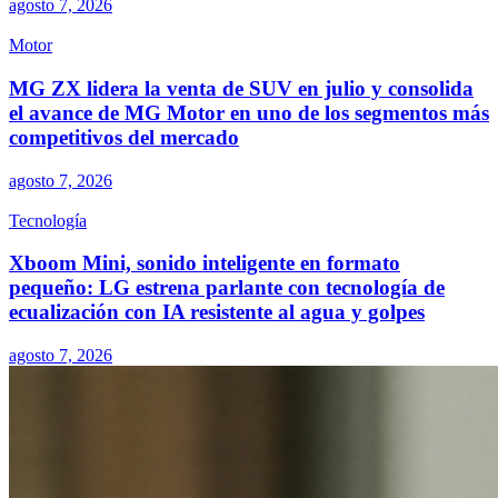
agosto 7, 2026
Motor
MG ZX lidera la venta de SUV en julio y consolida
el avance de MG Motor en uno de los segmentos más
competitivos del mercado
agosto 7, 2026
Tecnología
Xboom Mini, sonido inteligente en formato
pequeño: LG estrena parlante con tecnología de
ecualización con IA resistente al agua y golpes
agosto 7, 2026