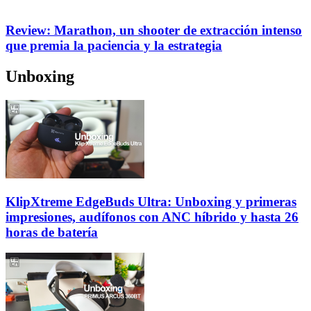
Review: Marathon, un shooter de extracción intenso
que premia la paciencia y la estrategia
Unboxing
KlipXtreme EdgeBuds Ultra: Unboxing y primeras
impresiones, audífonos con ANC híbrido y hasta 26
horas de batería