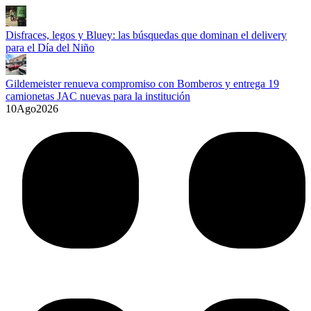
Disfraces, legos y Bluey: las búsquedas que dominan el delivery
para el Día del Niño
Gildemeister renueva compromiso con Bomberos y entrega 19
camionetas JAC nuevas para la institución
10
Ago
2026