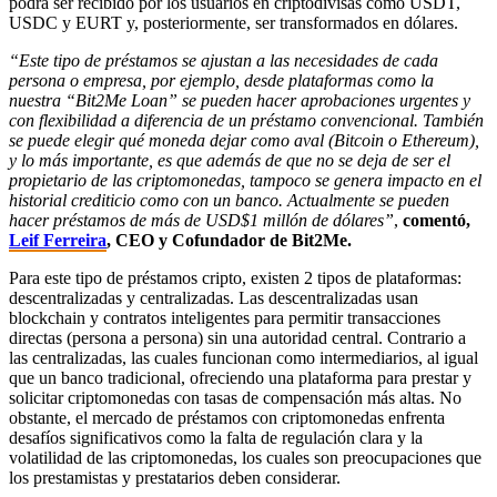
podrá ser recibido por los usuarios en criptodivisas como USDT,
USDC y EURT y, posteriormente, ser transformados en dólares.
“Este tipo de préstamos se ajustan a las necesidades de cada
persona o empresa, por ejemplo, desde plataformas como la
nuestra “Bit2Me Loan” se pueden hacer aprobaciones urgentes y
con flexibilidad a diferencia de un préstamo convencional. También
se puede elegir qué moneda dejar como aval (Bitcoin o Ethereum),
y lo más importante, es que además de que no se deja de ser el
propietario de las criptomonedas, tampoco se genera impacto en el
historial crediticio como con un banco. Actualmente se pueden
hacer préstamos de más de USD$1 millón de dólares”
,
comentó,
Leif Ferreira
, CEO y Cofundador de Bit2Me.
Para este tipo de préstamos cripto, existen 2 tipos de plataformas:
descentralizadas y centralizadas. Las descentralizadas usan
blockchain y contratos inteligentes para permitir transacciones
directas (persona a persona) sin una autoridad central. Contrario a
las centralizadas, las cuales funcionan como intermediarios, al igual
que un banco tradicional, ofreciendo una plataforma para prestar y
solicitar criptomonedas con tasas de compensación más altas. No
obstante, el mercado de préstamos con criptomonedas enfrenta
desafíos significativos como la falta de regulación clara y la
volatilidad de las criptomonedas, los cuales son preocupaciones que
los prestamistas y prestatarios deben considerar.