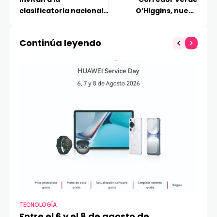
clasificatoria nacional
O’Higgins, nueva
de Rocket League
iniciativa de
electromovilidad en
Continúa leyendo
Chile
TECNOLOGÍA
VI
Entre el 6 y el 8 de agosto de
MA