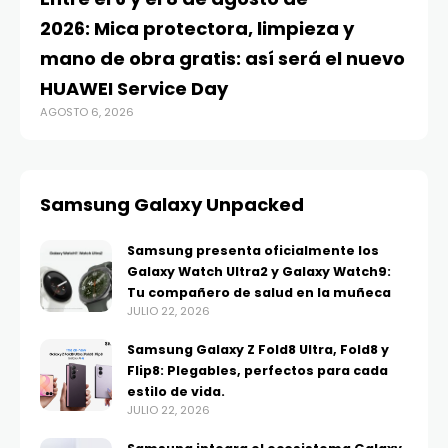
2026: Mica protectora, limpieza y
di
mano de obra gratis: así será el nuevo
ju
HUAWEI Service Day
t
AGOSTO 6, 2026
AG
Samsung Galaxy Unpacked
Samsung presenta oficialmente los
Galaxy Watch Ultra2 y Galaxy Watch9:
Tu compañero de salud en la muñeca
JULIO 22, 2026
Samsung Galaxy Z Fold8 Ultra, Fold8 y
Flip8: Plegables, perfectos para cada
estilo de vida.
JULIO 22, 2026