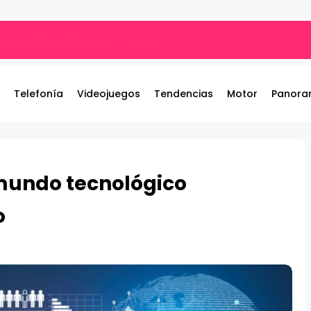
por qué tu música suena diferente?
Telefonía
Videojuegos
Tendencias
Motor
Panora
l mundo tecnológico
o