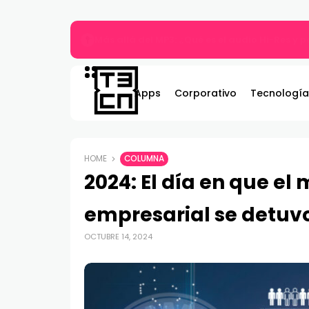
Más allá del MP3: ¿Qué es el audio Hi-Res y 
Apps
Corporativo
Tecnología
HOME
COLUMNA
2024: El día en que e
empresarial se detuv
OCTUBRE 14, 2024