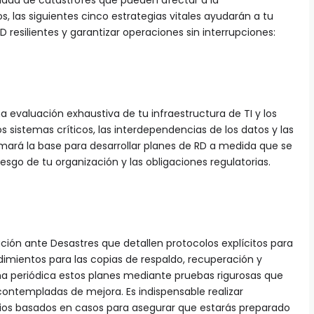
idad de catástrofes que pueden afectar a la
os, las siguientes cinco estrategias vitales ayudarán a tu
 resilientes y garantizar operaciones sin interrupciones:
 evaluación exhaustiva de tu infraestructura de TI y los
os sistemas críticos, las interdependencias de los datos y las
 formará la base para desarrollar planes de RD a medida que se
iesgo de tu organización y las obligaciones regulatorias.
ción ante Desastres que detallen protocolos explícitos para
dimientos para las copias de respaldo, recuperación y
ma periódica estos planes mediante pruebas rigurosas que
 contempladas de mejora. Es indispensable realizar
cios basados en casos para asegurar que estarás preparado