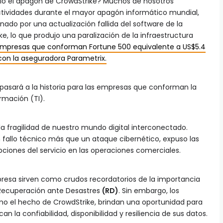
ó el apagón de CrowdStrike? Muchos de nosotros
tividades durante el mayor apagón informático mundial,
nado por una actualización fallida del software de la
, lo que produjo una paralización de la infraestructura
empresas que conforman Fortune 500 equivalente a US$5.4
con la aseguradora Parametrix.
e pasará a la historia para las empresas que conforman la
ormación (TI).
la fragilidad de nuestro mundo digital interconectado.
n fallo técnico más que un ataque cibernético, expuso las
pciones del servicio en las operaciones comerciales.
resa sirven como crudos recordatorios de la importancia
 Recuperación ante Desastres
(RD)
. Sin embargo, los
mo el hecho de CrowdStrike, brindan una oportunidad para
n la confiabilidad, disponibilidad y resiliencia de sus datos.