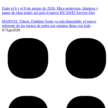
Entre el 6 y el 8 de agosto de 2026: Mica protectora, limpieza y
mano de obra gratis: así será el nuevo HUAWEI Service Day
MARVEL Tōkon: Fighting Souls ya está disponible: el nuevo
referente de los juegos de pelea por equipos llega con todo
07
Ago
2026