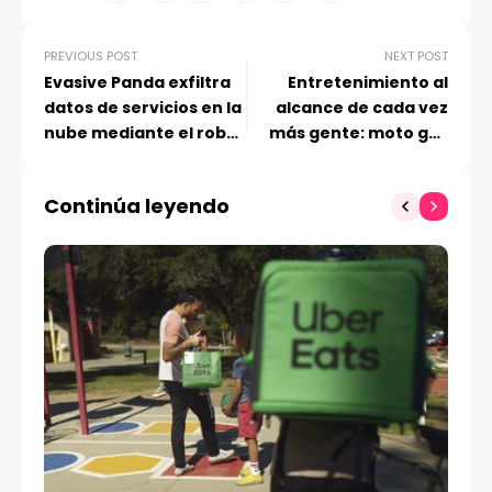
PREVIOUS POST
NEXT POST
Evasive Panda exfiltra
Entretenimiento al
datos de servicios en la
alcance de cada vez
nube mediante el robo
más gente: moto g35
de cookies de sesión
5G ya está disponible
en Chile
Continúa leyendo