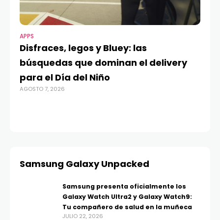
APPS
MO
Disfraces, legos y Bluey: las
G
búsquedas que dominan el delivery
c
para el Día del Niño
c
AGOSTO 7, 2026
in
AGO
Samsung Galaxy Unpacked
Samsung presenta oficialmente los
Galaxy Watch Ultra2 y Galaxy Watch9:
Tu compañero de salud en la muñeca
JULIO 22, 2026