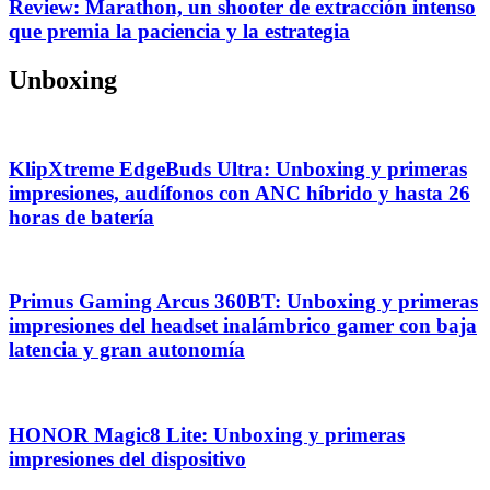
Review: Marathon, un shooter de extracción intenso
que premia la paciencia y la estrategia
Unboxing
KlipXtreme EdgeBuds Ultra: Unboxing y primeras
impresiones, audífonos con ANC híbrido y hasta 26
horas de batería
Primus Gaming Arcus 360BT: Unboxing y primeras
impresiones del headset inalámbrico gamer con baja
latencia y gran autonomía
HONOR Magic8 Lite: Unboxing y primeras
impresiones del dispositivo