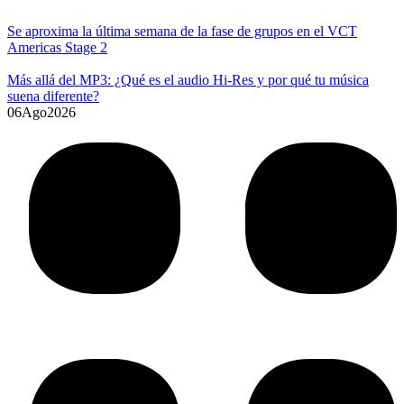
Se aproxima la última semana de la fase de grupos en el VCT
Americas Stage 2
Más allá del MP3: ¿Qué es el audio Hi-Res y por qué tu música
suena diferente?
06
Ago
2026