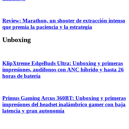
Review: Marathon, un shooter de extracción intenso
que premia la paciencia y la estrategia
Unboxing
KlipXtreme EdgeBuds Ultra: Unboxing y primeras
impresiones, audífonos con ANC híbrido y hasta 26
horas de batería
Primus Gaming Arcus 360BT: Unboxing y primeras
impresiones del headset inalámbrico gamer con baja
latencia y gran autonomía