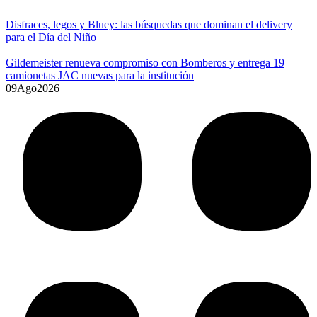
Disfraces, legos y Bluey: las búsquedas que dominan el delivery
para el Día del Niño
Gildemeister renueva compromiso con Bomberos y entrega 19
camionetas JAC nuevas para la institución
09
Ago
2026