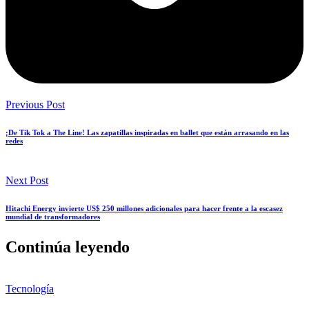
Previous Post
¡De Tik Tok a The Line! Las zapatillas inspiradas en ballet que están arrasando en las
redes
Next Post
Hitachi Energy invierte US$ 250 millones adicionales para hacer frente a la escasez
mundial de transformadores
Continúa leyendo
Tecnología