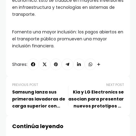
económico. Esto se traduce en mayores inversiones
en infraestructura y tecnologías en sistemas de
transporte.
Fomenta una mayor inclusión: los pagos abiertos en
el transporte público promueven una mayor
inclusión financiera.
Shares:
PREVIOUS POST
NEXT POST
Samsung lanza sus
Kia y LG Electronics se
primeras lavadoras de
asocian para presentar
carga superior con
nuevos prototipos de
funciones de IA para
PBV para el trabajo y el
lograr mejor
ocio
Continúa leyendo
rendimiento y
eficiencia