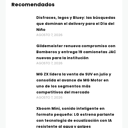
Recomendados
Disfraces, legos y Bluey: las búsquedas
que dominan el delivery para el Día del
Niño
AGOSTO 7, 2026
Gildemeister renueva compromiso con
Bomberos y entrega 19 camionetas JAC
nuevas para la institución
AGOSTO 7, 2026
MG ZX lidera la venta de SUV en julio y
consolida el avance de MG Motor en
uno de los segmentos más
competitivos del mercado
AGOSTO 7, 2026
Xboom Mini, sonido inteligente en
formato pequeño: LG estrena parlante
con tecnología de ecualización con IA
resistente al agua y golpes