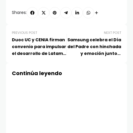
Shares:
PREVIOUS POST
NEXT POST
Duoc UC y CENIA firman
Samsung celebra el Día
convenio para impulsar
del Padre con hinchada
el desarrollo de Latam
y emoción junto a
GPT
jugadores de la UC
Continúa leyendo