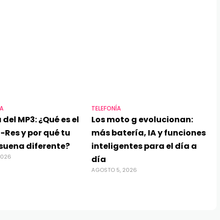
A
TELEFONÍA
 del MP3: ¿Qué es el
Los moto g evolucionan:
-Res y por qué tu
más batería, IA y funciones
suena diferente?
inteligentes para el día a
2026
día
AGOSTO 5, 2026