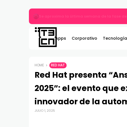
Más allá del MP3: ¿Qué es el audio Hi-Res y 
Apps
Corporativo
Tecnología
HOME
RED HAT
Red Hat presenta “An
2025”: el evento que e
innovador de la auto
JULIO 1, 2025