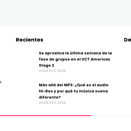
Recientes
De
Se aproxima la última semana de la
fase de grupos en el VCT Americas
Stage 2
AGOSTO 5, 2026
e.
Más allá del MP3: ¿Qué es el audio
Hi-Res y por qué tu música suena
diferente?
AGOSTO 5, 2026
ss Gestión de Medios.