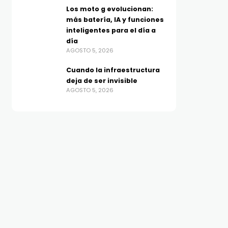
Los moto g evolucionan:
más batería, IA y funciones
inteligentes para el día a
día
AGOSTO 5, 2026
Cuando la infraestructura
deja de ser invisible
AGOSTO 5, 2026