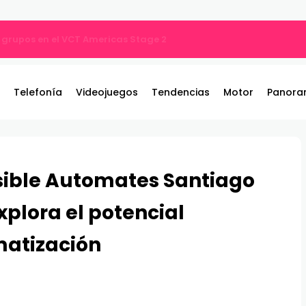
por qué tu música suena diferente?
Telefonía
Videojuegos
Tendencias
Motor
Panora
sible Automates Santiago
xplora el potencial
matización