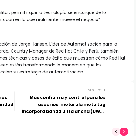
itar: permitir que la tecnología se encargue de lo
 enfocan en lo que realmente mueve el negocio”.
pación de Jorge Hansen, Líder de Automatización para la
cardo, Country Manager de Red Hat Chile y Perú, también
iones técnicas y casos de éxito que muestran cómo Red Hat
speed están transformando la manera en que las
scalan su estrategia de automatización.
NEXT POST
nos
Más confianza y control para los
uridad
usuarios: motorola moto tag
incorpora banda ultra ancha (UWB)
para localizar objetos cercanos con
precisión