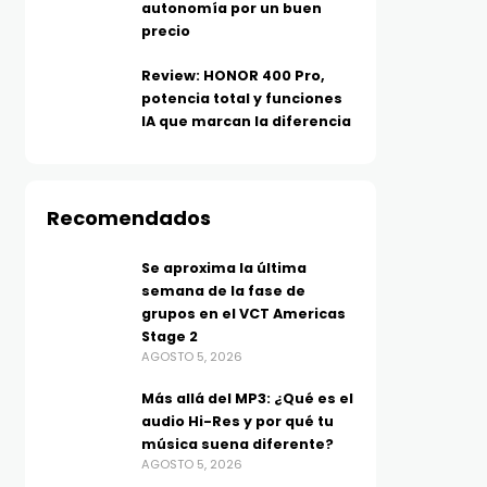
autonomía por un buen
precio
Review: HONOR 400 Pro,
potencia total y funciones
IA que marcan la diferencia
Recomendados
COLUMNA
VIDEOJUEGOS
Cuando la infraestructura
Moonlighter 2: The End
Se aproxima la última
semana de la fase de
deja de ser invisible
Vault se lanzará el 2 de
grupos en el VCT Americas
AGOSTO 5, 2026
septiembre en PC y
Stage 2
consolas; el Moonlight
AGOSTO 5, 2026
original estará gratis 
Más allá del MP3: ¿Qué es el
Steam
audio Hi-Res y por qué tu
AGOSTO 5, 2026
música suena diferente?
AGOSTO 5, 2026