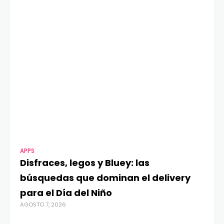
APPS
MO
Disfraces, legos y Bluey: las
G
búsquedas que dominan el delivery
c
para el Día del Niño
c
AGOSTO 7, 2026
in
AGO