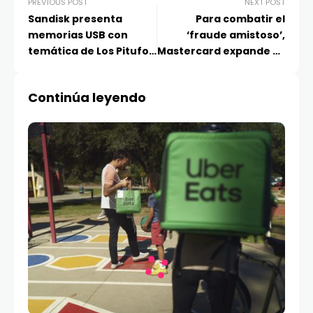
PREVIOUS POST
NEXT POST
Sandisk presenta
Para combatir el
memorias USB con
‘fraude amistoso’,
temática de Los Pitufos
Mastercard expande su
y código de juego de
tecnología en nuevos
regalo
mercados
Continúa leyendo