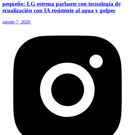
pequeño: LG estrena parlante con tecnología de
ecualización con IA resistente al agua y golpes
agosto 7, 2026