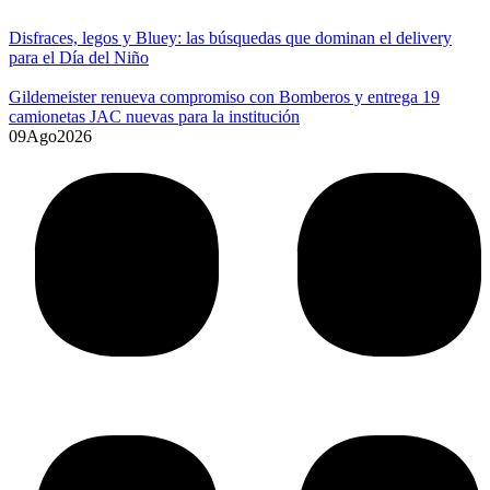
Disfraces, legos y Bluey: las búsquedas que dominan el delivery
para el Día del Niño
Gildemeister renueva compromiso con Bomberos y entrega 19
camionetas JAC nuevas para la institución
09
Ago
2026