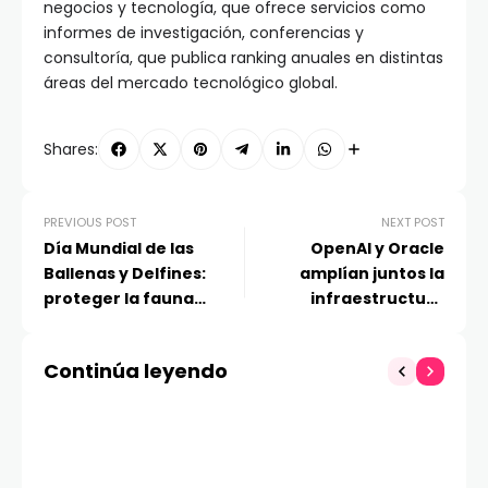
negocios y tecnología, que ofrece servicios como
informes de investigación, conferencias y
consultoría, que publica ranking anuales en distintas
áreas del mercado tecnológico global.
Shares:
PREVIOUS POST
NEXT POST
Día Mundial de las
OpenAI y Oracle
Ballenas y Delfines:
amplían juntos la
proteger la fauna
infraestructura
marítima empieza en
Stargate con 4,5 GW
casa
adicionales para
Continúa leyendo
potenciar la IA en EE. UU.