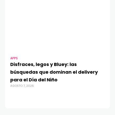
APPS
MO
Disfraces, legos y Bluey: las
G
búsquedas que dominan el delivery
c
para el Día del Niño
c
AGOSTO 7, 2026
in
AGO