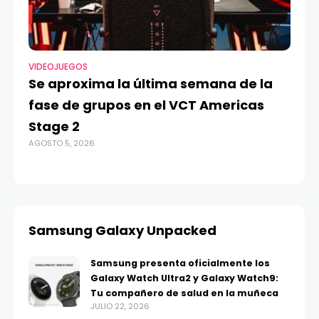
VIDEOJUEGOS
TE
Se aproxima la última semana de la
Má
fase de grupos en el VCT Americas
Re
Stage 2
di
AGOSTO 5, 2026
AGO
Samsung Galaxy Unpacked
Samsung presenta oficialmente los
Galaxy Watch Ultra2 y Galaxy Watch9:
Tu compañero de salud en la muñeca
JULIO 22, 2026