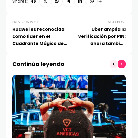
Shares:
PREVIOUS POST
NEXT POST
Huawei es reconocida
Uber amplía la
como líder en el
verificación por PIN:
Cuadrante Mágico de
ahora también
Gartner 2025 por
disponible para socios
tercer año consecutivo
conductores en Chile
Continúa leyendo