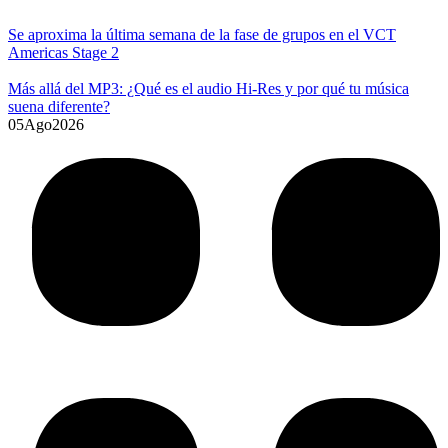
Se aproxima la última semana de la fase de grupos en el VCT
Americas Stage 2
Más allá del MP3: ¿Qué es el audio Hi-Res y por qué tu música
suena diferente?
05
Ago
2026