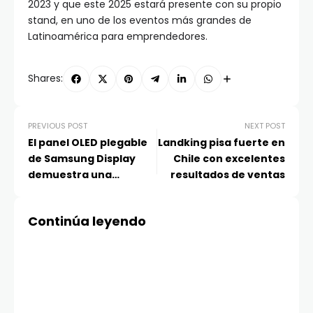
2023 y que este 2025 estará presente con su propio
stand, en uno de los eventos más grandes de
Latinoamérica para emprendedores.
Shares:
PREVIOUS POST
NEXT POST
El panel OLED plegable
Landking pisa fuerte en
de Samsung Display
Chile con excelentes
demuestra una
resultados de ventas
durabilidad
excepcional con una
Continúa leyendo
prueba de 500,000
veces